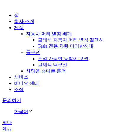
집
회사 소개
제품
자동차 머리 받침 베개
클래식 자동차 머리 받침 컬렉션
Tesla 전용 차량 머리받침대
등쿠션
조절 가능한 등받이 쿠션
클래식 백쿠션
차량용 휴대폰 홀더
서비스
비디오 센터
소식
문의하기
한국어
찾다
메뉴