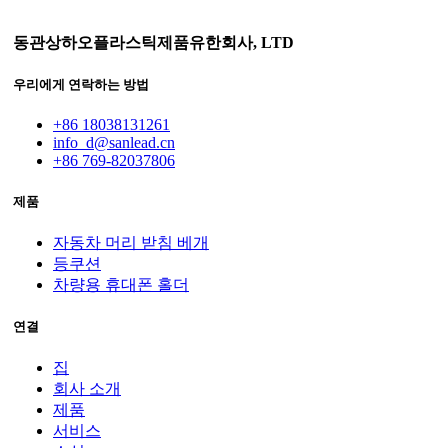
동관상하오플라스틱제품유한회사, LTD
우리에게 연락하는 방법
+86 18038131261
info_d@sanlead.cn
+86 769-82037806
제품
자동차 머리 받침 베개
등쿠션
차량용 휴대폰 홀더
연결
집
회사 소개
제품
서비스