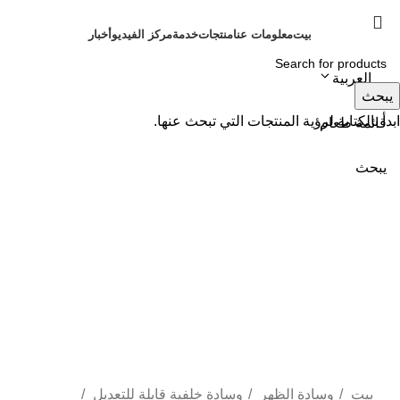
بيت
معلومات عنا
منتجات
خدمة
مركز الفيديو
أخبار
اتصل بنا
العربية
يبحث
يبحث
ابدأ بالكتابة لرؤية المنتجات التي تبحث عنها.
قائمة طعام
يبحث
انقر للتكبير
بيت
وسادة الظهر
وسادة خلفية قابلة للتعديل