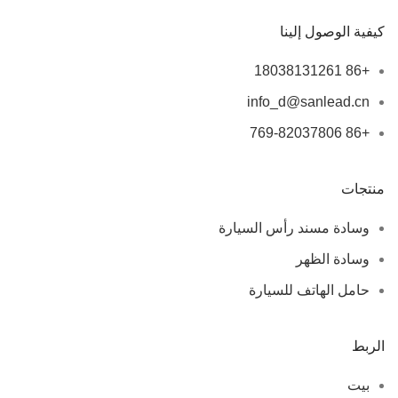
كيفية الوصول إلينا
+86 18038131261
info_d@sanlead.cn
+86 769-82037806
منتجات
وسادة مسند رأس السيارة
وسادة الظهر
حامل الهاتف للسيارة
الربط
بيت