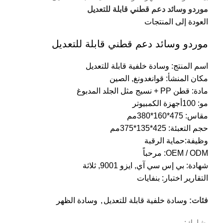
موردو وسائد دعم قطني قابلة للتعديل
العودة إلى المنتجات
موردو وسائد دعم قطني قابلة للتعديل
اسم المنتج: وسادة خلفية قابلة للتعديل
مكان المنشأ: قوانغدونغ, الصين
مادة: قطن PP + نسيج مثل الجلد المدبوغ
مو: 100أجهزة الكمبيوتر
مقاس: 475*160*380مم
حجم التعبئة: 425*135*375مم
وظيفة:حماية الرقبة
OEM / ODM: مرحباً
شهادة: بي إس سي آي, ايزو 9001, ثلاثة
التقارير اختبار: بنفايات
فئات:
وسادة خلفية قابلة للتعديل
,
وسادة الظهر
يشارك: