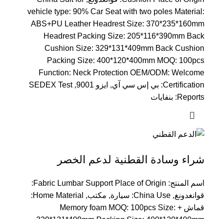
vehicle type
: 90%
Car Seat with two poles Material
:
ABS+PU Leather Headrest Size
: 370*235*160
mm
Headrest Packing Size
: 205*116*390
mm Back
Cushion Size
: 329*131*409
mm Back Cushion
Packing Size
: 400*120*400
mm MOQ
: 100
pcs
Function
:
Neck Protection OEM/ODM
:
Welcome
Certification
: بي إس سي آي, ايزو 9001,
SEDEX Test
Reports
: بنفايات
شراء وسادة القطنية لدعم الخصر
اسم المنتج:
Fabric Lumbar Support Place of Origin
:
قوانغدونغ,
China Use
: سيارة, مكتب,
Home Material
:
قماش +
:
pcs Size
: 100
Memory foam MOQ